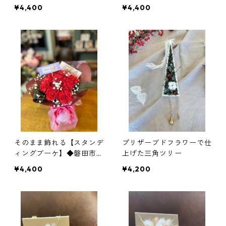
トS ◆磐田市内配達もしく
◆
¥4,400
¥4,400
は店頭受け渡し◆
そのまま飾れる【スタンデ
プリザーブドフラワーで仕
ィングブーケ】◆磐田市外
上げた三角ツリー
クロネコヤマト◆）
¥4,400
¥4,200