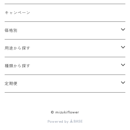
キャンペーン
価格別
2,000円以下
用途から探す
2,000円〜5,000円
贈り物（お祝い・お見舞い・プレゼント）
種類から探す
5,000円〜10,000円
自宅用
生花
定期便
10,000円以上
法人・オフィス用
ブリザードフラワー
ミニブーケプラン
© mizukiflower
ドライフラワー
季節のお花 「彩」プラン
Powered by