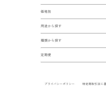
価格別
2,000円以下
用途から探す
2,000円〜5,000円
贈り物（お祝い・お見舞い・プレゼント
種類から探す
5,000円〜10,000円
自宅用
生花
定期便
10,000円以上
法人・オフィス用
ブリザードフラワー
ミニブーケプラン
ドライフラワー
季節のお花 「彩」プラン
プライバシーポリシー
特定商取引法に
季節のお花 「雅」プラン