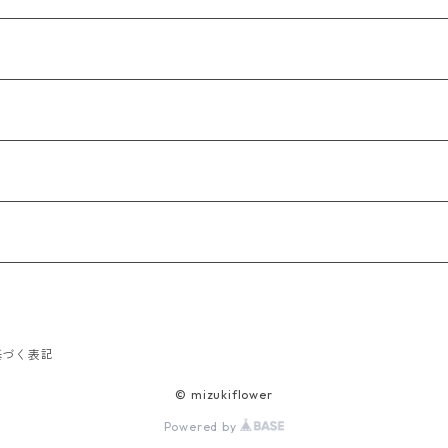
）
基づく表記
© mizukiflower
Powered by