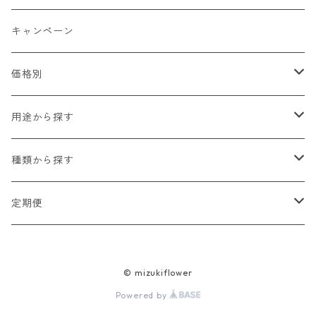
キャンペーン
価格別
2,000円以下
用途から探す
2,000円〜5,000円
贈り物（お祝い・お見舞い・プレゼント）
種類から探す
5,000円〜10,000円
自宅用
生花
定期便
10,000円以上
法人・オフィス用
ブリザードフラワー
ミニブーケプラン
© mizukiflower
ドライフラワー
季節のお花 「彩」プラン
Powered by