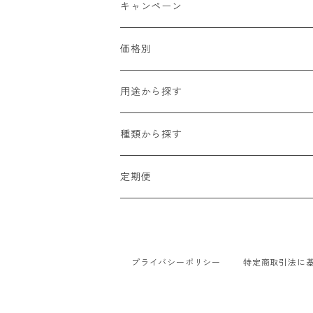
キャンペーン
価格別
2,000円以下
用途から探す
2,000円〜5,000円
贈り物（お祝い・お見舞い・プレゼント
種類から探す
5,000円〜10,000円
自宅用
生花
定期便
10,000円以上
法人・オフィス用
ブリザードフラワー
ミニブーケプラン
ドライフラワー
季節のお花 「彩」プラン
プライバシーポリシー
特定商取引法に
季節のお花 「雅」プラン