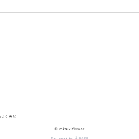
）
基づく表記
© mizukiflower
Powered by