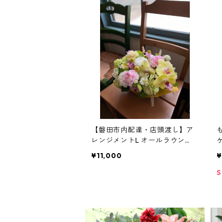
【磐田市内配達・店頭渡し】ア
レンジメントL オールラウン
ド ◆磐田市内配達もしくは店
¥11,000
¥
頭渡し◆
S