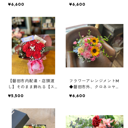
ケ〜お任せ〜
トM ◆磐田市内配達もし
¥6,600
¥6,600
くは店頭受け渡し◆
【磐田市内配達・店頭渡
フラワーアレンジメントM
し】そのまま飾れる【スタ
◆磐田市外、クロネコヤマ
ンディングブーケ】◆磐田
ト◆
¥5,500
¥6,600
市内配達もしくは店頭渡し
◆