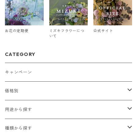
お花の定期便
ミズキフラワーにつ
公式サイト
いて
CATEGORY
キャンペーン
価格別
2,000円以下
用途から探す
2,000円〜5,000円
贈り物（お祝い・お見舞い・プレゼント）
種類から探す