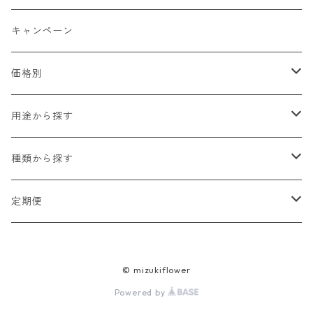
キャンペーン
価格別
2,000円以下
用途から探す
2,000円〜5,000円
贈り物（お祝い・お見舞い・プレゼント）
種類から探す
5,000円〜10,000円
自宅用
生花
定期便
10,000円以上
法人・オフィス用
ブリザードフラワー
ミニブーケプラン
© mizukiflower
ドライフラワー
季節のお花 「彩」プラン
Powered by